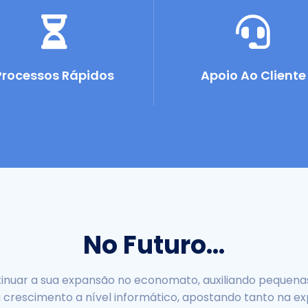
Processos Rápidos
Apoio Ao Cliente
No Futuro...
ntinuar a sua expansão no economato, auxiliando peque
eu crescimento a nível informático, apostando tanto na e