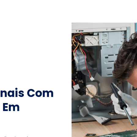
onais Com
e Em