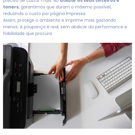
precisa de custar mais. Ao
utilizar os seus tinteiros e
toners
, garantimos que duram o máximo possível,
reduzindo o custo por página impressa.
Assim, protege o ambiente e imprime mais gastando
menos. A poupança é real, sem abdicar da performance e
fiabilidade que procura.